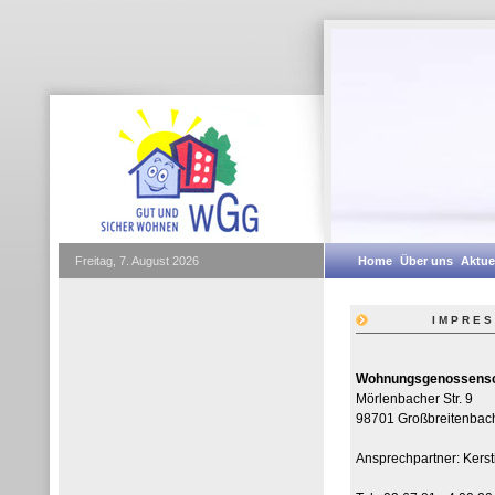
Freitag, 7. August 2026
Home
Über uns
Aktue
IMPRE
Wohnungsgenossensch
Mörlenbacher Str. 9
98701 Großbreitenbac
Ansprechpartner: Kerst