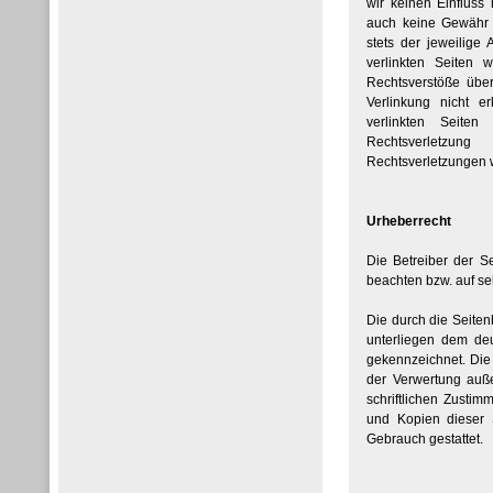
wir keinen Einfluss
auch keine Gewähr ü
stets der jeweilige 
verlinkten Seiten 
Rechtsverstöße über
Verlinkung nicht e
verlinkten Seiten
Rechtsverletzun
Rechtsverletzungen 
Urheberrecht
Die Betreiber der S
beachten bzw. auf sel
Die durch die Seiten
unterliegen dem deu
gekennzeichnet. Die 
der Verwertung auß
schriftlichen Zustim
und Kopien dieser S
Gebrauch gestattet.