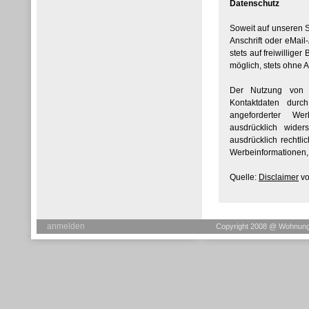
Datenschutz
Soweit auf unseren 
Anschrift oder eMail
stets auf freiwillige
möglich, stets ohne
Der Nutzung von i
Kontaktdaten durc
angeforderter Wer
ausdrücklich wider
ausdrücklich rechtl
Werbeinformationen, 
Quelle:
Disclaimer
vo
anmelden
Copyright 2008 @ Wohnung