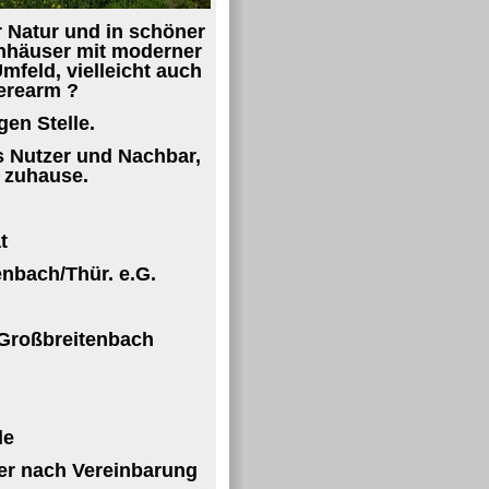
r Natur und in schöner
nhäuser mit moderner
feld, vielleicht auch
ierearm ?
gen Stelle.
ls Nutzer und Nachbar,
 zuhause.
t
nbach/Thür. e.G.
 Großbreitenbach
de
der nach Vereinbarung